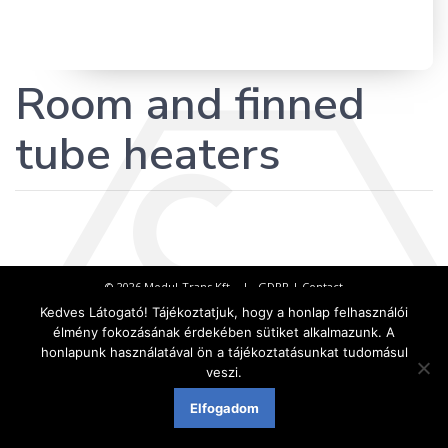
Room and finned
tube heaters
© 2026 Modul-Trans Kft. |
GDPR
|
Contact
Weboldal készítés Eger - webelem
Kedves Látogató! Tájékoztatjuk, hogy a honlap felhasználói
élmény fokozásának érdekében sütiket alkalmazunk. A
honlapunk használatával ön a tájékoztatásunkat tudomásul
veszi.
Elfogadom