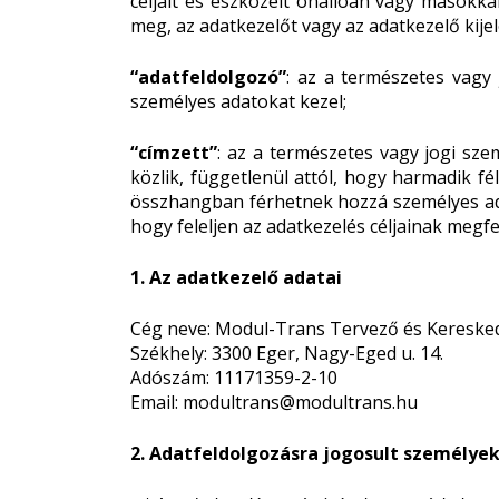
céljait és eszközeit önállóan vagy másokka
meg, az adatkezelőt vagy az adatkezelő kij
“adatfeldolgozó”
: az a természetes vagy
személyes adatokat kezel;
“címzett”
: az a természetes vagy jogi sze
közlik, függetlenül attól, hogy harmadik f
összhangban férhetnek hozzá személyes adat
hogy feleljen az adatkezelés céljainak meg
1. Az adatkezelő adatai
Cég neve: Modul-Trans Tervező és Keresked
Székhely: 3300 Eger, Nagy-Eged u. 14.
Adószám: 11171359-2-10
Email: modultrans@modultrans.hu
2. Adatfeldolgozásra jogosult személye