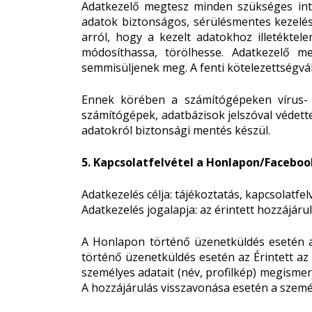
Adatkezelő megtesz minden szükséges inté
adatok biztonságos, sérülésmentes kezelés
arról, hogy a kezelt adatokhoz illetékte
módosíthassa, törölhesse. Adatkezelő me
semmisüljenek meg. A fenti kötelezettségvál
Ennek körében a számítógépeken vírus- é
számítógépek, adatbázisok jelszóval védette
adatokról biztonsági mentés készül.
5. Kapcsolatfelvétel a Honlapon/Faceboo
Adatkezelés célja: tájékoztatás, kapcsolatfel
Adatkezelés jogalapja: az érintett hozzájárul
A Honlapon történő üzenetküldés esetén 
történő üzenetküldés esetén az Érintett az
személyes adatait (név, profilkép) megismer
A hozzájárulás visszavonása esetén a személye