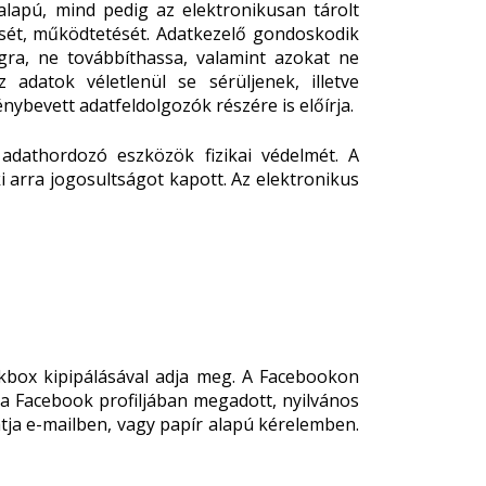
lapú, mind pedig az elektronikusan tárolt
ését, működtetését. Adatkezelő gondoskodik
gra, ne továbbíthassa, valamint azokat ne
adatok véletlenül se sérüljenek, illetve
nybevett adatfeldolgozók részére is előírja.
adathordozó eszközök fizikai védelmét. A
i arra jogosultságot kapott. Az elektronikus
box kipipálásával adja meg. A Facebookon
 a Facebook profiljában megadott, nyilvános
atja e-mailben, vagy papír alapú kérelemben.