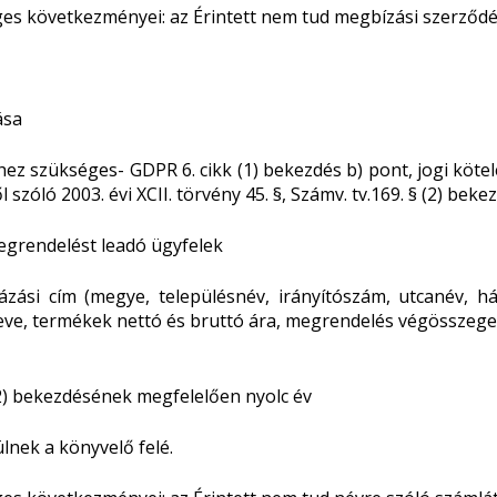
es következményei: az Érintett nem tud megbízási szerződés
ása
éhez szükséges- GDPR 6. cikk (1) bekezdés b) pont, jogi köte
 szóló 2003. évi XCII. törvény 45. §, Számv. tv.169. § (2) beke
megrendelést leadó ügyfelek
zási cím (megye, településnév, irányítószám, utcanév, há
k neve, termékek nettó és bruttó ára, megrendelés végösszege 
 (2) bekezdésének megfelelően nyolc év
lnek a könyvelő felé.