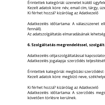
Érintettek kategóriái: üzenetet küldő ügyfel
Kezelt adatok köre: név, email cím, tárgy, ü
Ki férhet hozzá? kizárólag az Adatkezelő
Adatkezelés időtartama: A válaszüzenet el
fennáll).
Az adatszolgáltatás elmaradásának lehetsége
6. Szolgáltatás megrendeléssel, szolgál
Adatkezelés célja:szolgáltatással kapcsolato
Adatkezelés jogalapja: szerződés teljesítésé
Érintettek kategóriái: megbízási szerződés
Kezelt adatok köre: megbízó neve, székhelye
Ki férhet hozzá? kizárólag az Adatkezelő
Adatkezelés időtartama: A szerződés meg
követően törlésre kerülnek.