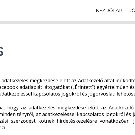
KEZDŐLAP
R
s
 az adatkezelés megkezdése előtt az Adatkezelő által működt
acebook adatlapját látogatókat („Érintett”) egyértelműen é
adatkezeléssel kapcsolatos jogokról és jogorvoslati lehetős
ábbá, hogy az adatkezelés megkezdése előtt az Adatkezelő
minden tényről, az adatkezeléssel kapcsolatos jogokról és j
zási szerződést kötnek hirdetéskezelésre vonatkozóan. J
zi.