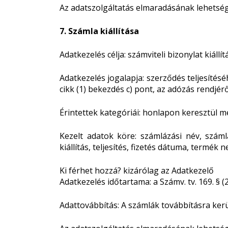
Az adatszolgáltatás elmaradásának lehetség
7. Számla kiállítása
Adatkezelés célja: számviteli bizonylat kiállít
Adatkezelés jogalapja: szerződés teljesítés
cikk (1) bekezdés c) pont, az adózás rendjéről
Érintettek kategóriái: honlapon keresztül 
Kezelt adatok köre: számlázási név, számlá
kiállítás, teljesítés, fizetés dátuma, termé
Ki férhet hozzá? kizárólag az Adatkezelő
Adatkezelés időtartama: a Számv. tv. 169. §
Adattovábbítás: A számlák továbbításra kerü