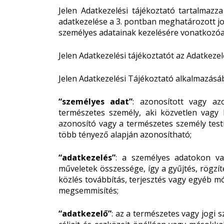
Jelen Adatkezelési tájékoztató tartalmazz
adatkezelése a 3. pontban meghatározott jo
személyes adatainak kezelésére vonatkozóa
Jelen Adatkezelési tájékoztatót az Adatkeze
Jelen Adatkezelési Tájékoztató alkalmazásá
“személyes adat”
: azonosított vagy az
természetes személy, aki közvetlen vagy
azonosító vagy a természetes személy testi,
több tényező alapján azonosítható;
“adatkezelés”
: a személyes adatokon v
műveletek összessége, így a gyűjtés, rögzíté
közlés továbbítás, terjesztés vagy egyéb mó
megsemmisítés;
“adatkezelő”
: az a természetes vagy jogi