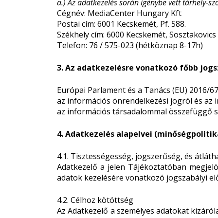
a.) Az adatkezelés során igénybe vett tárhely-sz
Cégnév: MediaCenter Hungary Kft
Postai cím: 6001 Kecskemét, Pf. 588.
Székhely cím: 6000 Kecskemét, Sosztakovics u.
Telefon: 76 / 575-023 (hétköznap 8-17h)
3. Az adatkezelésre vonatkozó főbb jogs
Európai Parlament és a Tanács (EU) 2016/67
az információs önrendelkezési jogról és az i
az információs társadalommal összefüggő szol
4. Adatkezelés alapelvei (minőségpolitik
4.1. Tisztességesség, jogszerűség, és átlát
Adatkezelő a jelen Tájékoztatóban megjelöl
adatok kezelésére vonatkozó jogszabályi el
4.2. Célhoz kötöttség
Az Adatkezelő a személyes adatokat kizárólag 