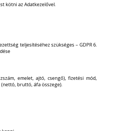
t kötni az Adatkezelővel.
lezettség teljesítéséhez szükséges – GDPR 6.
zdése
zszám, emelet, ajtó, csengő), fizetési mód,
(nettó, bruttó, áfa összege).