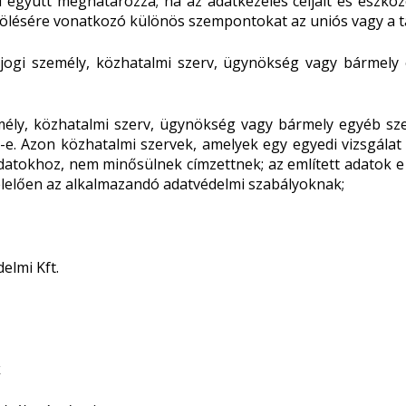
l együtt meghatározza; ha az adatkezelés céljait és eszköz
elölésére vonatkozó különös szempontokat az uniós vagy a t
 jogi személy, közhatalmi szerv, ügynökség vagy bármely
mély, közhatalmi szerv, ügynökség vagy bármely egyéb sze
él-e. Azon közhatalmi szervek, amelyek egy egyedi vizsgálat
okhoz, nem minősülnek címzettnek; az említett adatok e k
felelően az alkalmazandó adatvédelmi szabályoknak;
elmi Kft.
k