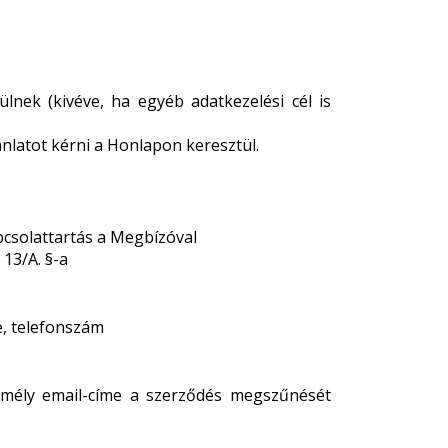
lnek (kivéve, ha egyéb adatkezelési cél is
nlatot kérni a Honlapon keresztül.
apcsolattartás a Megbízóval
 13/A. §-a
e, telefonszám
emély email-címe a szerződés megszűnését