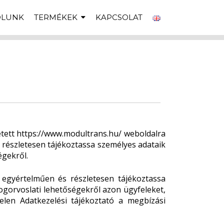
ÓLUNK
TERMÉKEK
KAPCSOLAT
etett https://www.modultrans.hu/ weboldalra
s részletesen tájékoztassa személyes adataik
égekről.
 egyértelműen és részletesen tájékoztassa
ogorvoslati lehetőségekről azon ügyfeleket,
elen Adatkezelési tájékoztató a megbízási