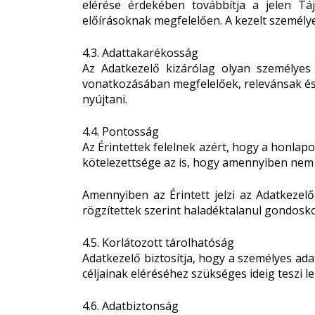
elérése érdekében továbbítja a jelen Tá
előírásoknak megfelelően. A kezelt személy
4.3. Adattakarékosság
Az Adatkezelő kizárólag olyan személyes 
vonatkozásában megfelelőek, relevánsak és f
nyújtani.
4.4. Pontosság
Az Érintettek felelnek azért, hogy a honla
kötelezettsége az is, hogy amennyiben nem 
Amennyiben az Érintett jelzi az Adatkezel
rögzítettek szerint haladéktalanul gondosko
4.5. Korlátozott tárolhatóság
Adatkezelő biztosítja, hogy a személyes ad
céljainak eléréséhez szükséges ideig teszi 
4.6. Adatbiztonság