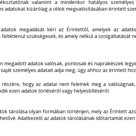
jékoztatónak valamint a mindenkor hatályos személyes
es adatokat kizárólag a célok megvalósításában érintett sz
adatok megadását kéri az Érintettől, amelyek az adatkez
eltétlenül szükségesek, és amely nélkül a szolgáltatását ne
pon megadott adatok valósak, pontosak és naprakészek legyen
saját személyes adatait adja meg, úgy ahhoz az érintett hoz
ő részére, hogy az adatai nem felelnek meg a valóságnak
dik ezen adatok törléséről vagy helyesbítéséről.
atok tárolása olyan formában történjen, mely az Érintett az
lehetővé. Adatkezelő az adatok tárolásának időtartamát eze