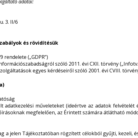
olgáltató adatai:
 3. II/6
zabályok és rövidítésük
9 rendelete („GDPR”)
nformációszabadságról szóló 2011. évi CXII. törvény („Infotv.
gáltatások egyes kérdéseiről szóló 2001. évi CVIII. törvény 
a)
hatóság
t adatkezelési műveleteket (ideértve az adatok felvételét é
őírásoknak megfelelően, az Érintett számára átlátható módo
a jelen Tájékoztatóban rögzített célokból gyűjti, kezeli, és