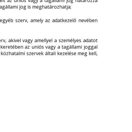
eit az uniós vagy a tagállami jog határozza
agállami jog is meghatározhatja;
 egyéb szerv, amely az adatkezelő nevében
rv, akivel vagy amellyel a személyes adatot
 keretében az uniós vagy a tagállami joggal
özhatalmi szervek általi kezelése meg kell,