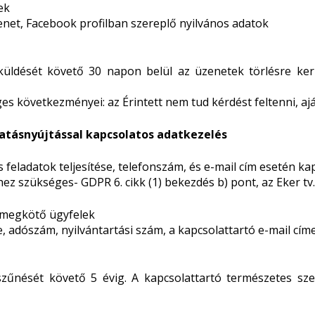
ek
zenet, Facebook profilban szereplő nyilvános adatok
küldését követő 30 napon belül az üzenetek törlésre kerü
s következményei: az Érintett nem tud kérdést feltenni, ajá
tatásnyújtással kapcsolatos adatkezelés
s feladatok teljesítése, telefonszám, és e-mail cím esetén k
hez szükséges- GDPR 6. cikk (1) bekezdés b) pont, az Eker tv.
t megkötő ügyfelek
, adószám, nyilvántartási szám, a kapcsolattartó e-mail cím
szűnését követő 5 évig. A kapcsolattartó természetes sz