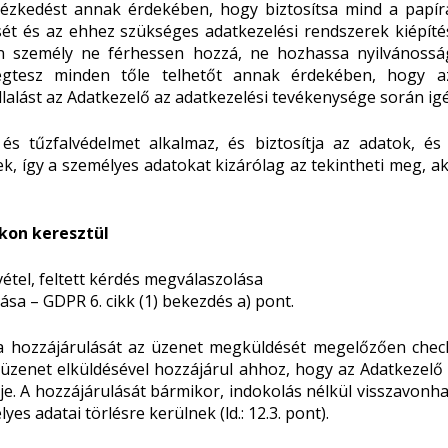
zkedést annak érdekében, hogy biztosítsa mind a papíra
ét és az ehhez szükséges adatkezelési rendszerek kiépít
len személy ne férhessen hozzá, ne hozhassa nyilvánossá
gtesz minden tőle telhetőt annak érdekében, hogy az 
lalást az Adatkezelő az adatkezelési tevékenysége során igé
s tűzfalvédelmet alkalmaz, és biztosítja az adatok, és 
k, így a személyes adatokat kizárólag az tekintheti meg, ak
kon keresztül
vétel, feltett kérdés megválaszolása
ása – GDPR 6. cikk (1) bekezdés a) pont.
a hozzájárulását az üzenet megküldését megelőzően check
 üzenet elküldésével hozzájárul ahhoz, hogy az Adatkezelő
je. A hozzájárulását bármikor, indokolás nélkül visszavonh
s adatai törlésre kerülnek (ld.: 12.3. pont).