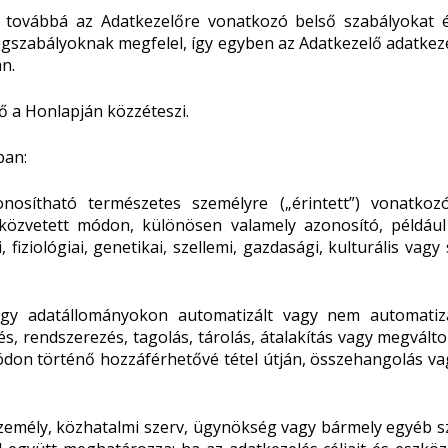
a továbbá az Adatkezelőre vonatkozó belső szabályokat é
gszabályoknak megfelel, így egyben az Adatkezelő adatkezel
n.
lő a Honlapján közzéteszi.
ban:
onosítható természetes személyre („érintett”) vonatko
 közvetett módon, különösen valamely azonosító, például
 fiziológiai, genetikai, szellemi, gazdasági, kulturális va
agy adatállományokon automatizált vagy nem automatiz
s, rendszerezés, tagolás, tárolás, átalakítás vagy megválto
don történő hozzáférhetővé tétel útján, összehangolás vagy
 személy, közhatalmi szerv, ügynökség vagy bármely egyéb 