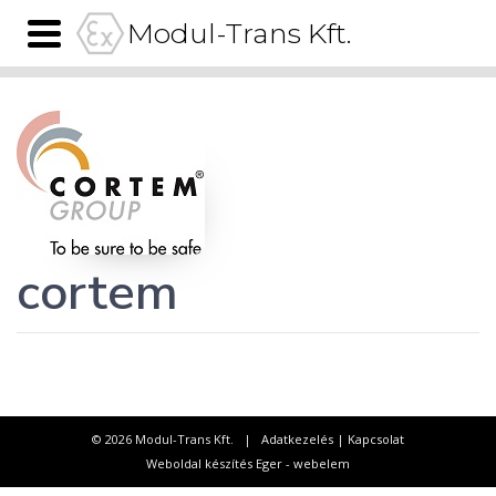
Modul-Trans Kft.
cortem
© 2026 Modul-Trans Kft. |
Adatkezelés
|
Kapcsolat
Weboldal készítés Eger - webelem