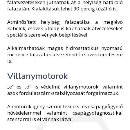
falátvezetéseken juthatnak át a helyiség határoló
falazatán. Kialakításuk lehet 90 percig tűzálló is.
Átminősített helyiség falazatába a meglévő
kábelek, csövek utólag is kaphatnak átvezetéseket
speciális szerelvények beépítésével.
Alkalmazhatóak magas hidrosztatikus nyomású
medence falazatán átvezetendő csövek tömítésére
is.
Villanymotorok
„e” és „d” -s védelmű villanymotorok, valamint
azok fordulatszám-szabályozását forgalmazzuk.
A motorok igény szerint tekercs- és csapágyfigyelő
hővédelemmel valamint csapágydiagnosztikai
szenzorral is el vannak látva.