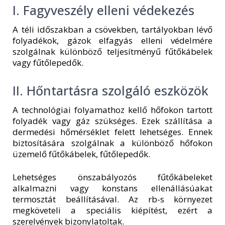
I. Fagyveszély elleni védekezés
A téli időszakban a csövekben, tartályokban lévő
folyadékok, gázok elfagyás elleni védelmére
szolgálnak különböző teljesítményű fűtőkábelek
vagy fűtőlepedők.
II. Hőntartásra szolgáló eszközök
A technológiai folyamathoz kellő hőfokon tartott
folyadék vagy gáz szükséges. Ezek szállítása a
dermedési hőmérséklet felett lehetséges. Ennek
biztosítására szolgálnak a különböző hőfokon
üzemelő fűtőkábelek, fűtőlepedők.
Lehetséges önszabályozós fűtőkábeleket
alkalmazni vagy konstans ellenállásúakat
termosztát beállításával. Az rb-s környezet
megköveteli a speciális kiépítést, ezért a
szerelvények bizonylatoltak.