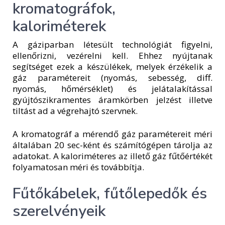
kromatográfok,
kaloriméterek
A gáziparban létesült technológiát figyelni,
ellenőrizni, vezérelni kell. Ehhez nyújtanak
segítséget ezek a készülékek, melyek érzékelik a
gáz paramétereit (nyomás, sebesség, diff.
nyomás, hőmérséklet) és jelátalakítással
gyújtószikramentes áramkörben jelzést illetve
tiltást ad a végrehajtó szervnek.
A kromatográf a mérendő gáz paramétereit méri
általában 20 sec-ként és számítógépen tárolja az
adatokat. A kaloriméteres az illető gáz fűtőértékét
folyamatosan méri és továbbítja.
Fűtőkábelek, fűtőlepedők és
szerelvényeik